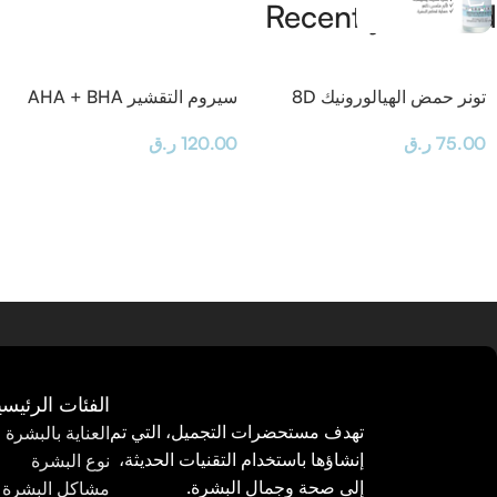
Recently Viewed
تونر حمض الهيالورونيك 8D
سيروم التقشير AHA + BHA
– 30 مل
75.00
ر.ق
120.00
ر.ق
الفئات الرئيسي
تهدف مستحضرات التجميل، التي تم
العناية بالبشرة
إنشاؤها باستخدام التقنيات الحديثة،
نوع البشرة
إلى صحة وجمال البشرة.
مشاكل البشرة