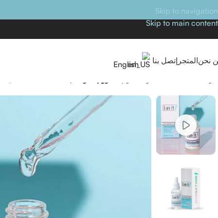
Skip to navigation
Skip to main content
 نحن
المتجر
إتصل بنا
English
الرئيسية
/
العناية بالبشرة
/
سيرم
/
سيروم الترطيب المكثف – 30 مل