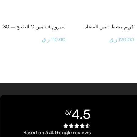
كريم محيط العين المضاد
سيروم فيتامين C للتفتيح – 30
للشيخوخة
مل
120.00
ر.ق
110.00
ر.ق
4.5
/5
Based on 374 Google reviews