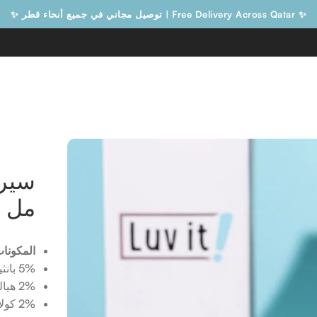
✨ Free Delivery Across Qatar | توصيل مجاني في جميع أنحاء قطر ✨
Free Delivery Across Qatar | توصيل مجاني في جميع أنحاء قطر
مل
المكونات
5% بانثينول (فيتامين B5)
2% هيالورونات الصوديوم
2% كولاجين قابل للذوبان