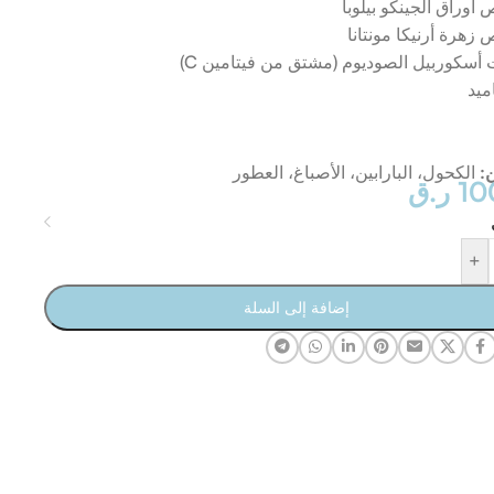
وراق الجينكو بيلوبا
هرة أرنيكا مونتانا
أسكوربيل الصوديوم (مشتق من فيتامين C)
ميد
ن:
الكحول، البارابين، الأصباغ، العطور
10
ر.ق
+
إضافة إلى السلة