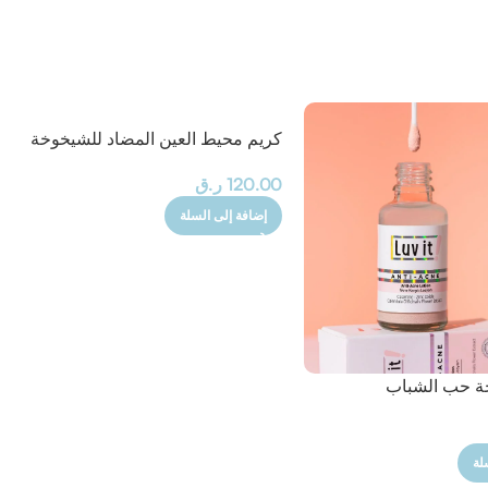
كريم محيط العين المضاد للشيخوخة
120.00
ر.ق
إضافة إلى السلة
ة حب الشباب
لة