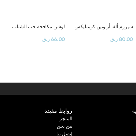
سيروم ألفا أربوتين كومبليكس
لوشن مكافحة حب الشباب
80.00
ر.ق
66.00
ر.ق
ة
روابط مفيدة
المتجر
من نحن
إتصل بنا