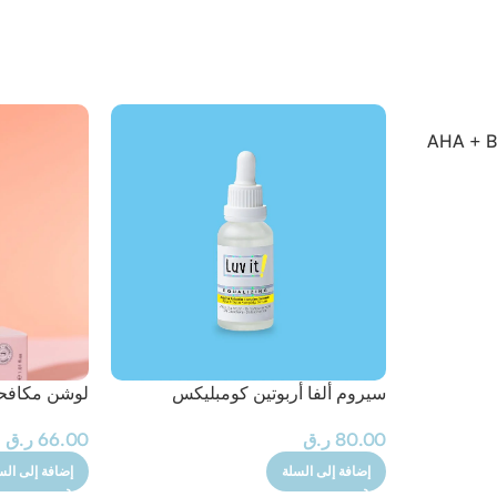
AHA + BHA – 3
سيروم ألفا أربوتين كومبليكس
لوشن مكافح
80.00
ر.ق
66.00
ر.ق
إضافة إلى السلة
إضافة إلى الس