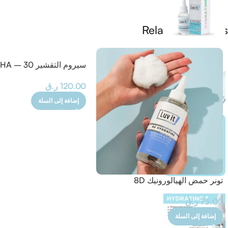
Related Products
سيروم التقشير 0
مل
120.00
ر.ق
إضافة إلى السلة
تونر حمض الهيالورونيك 8D
75.00
ر.ق
إضافة إلى السلة