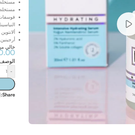
مستخلص أ
مستخلص ز
فوسفات 
النياسينا
ألانتوين
أرجينين
خالي م
0.00
الوصف
-
Share: