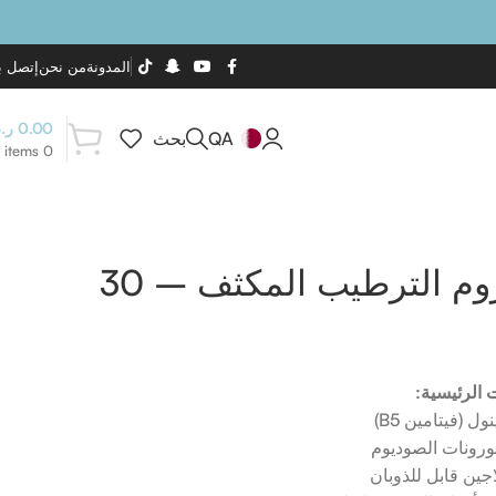
المدونة
من نحن
إتصل بن
0.00
ر.
QA
بحث
items
0
سيروم الترطيب المكثف – 30
 الرئيسية: